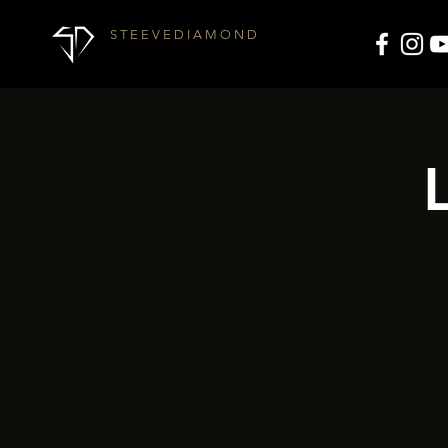
S T E E V E D I A M O N D