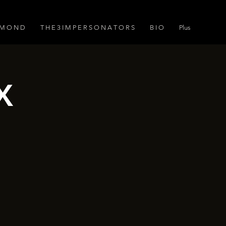
A M O N D
T H E 3 I M P E R S O N A T O R S
B I O
Plus
X