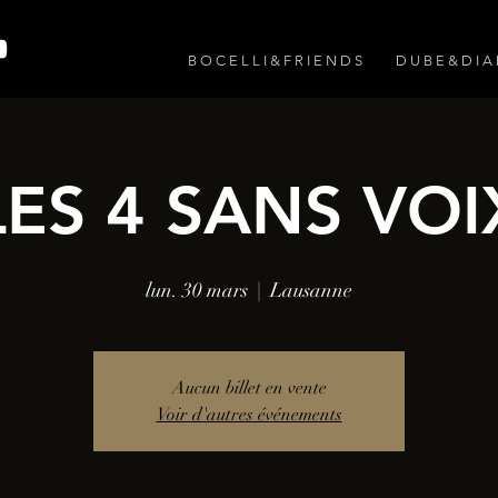
B O C E L L I & F R I E N D S
D U B E & D I 
LES 4 SANS VOI
lun. 30 mars
  |  
Lausanne
Aucun billet en vente
Voir d'autres événements