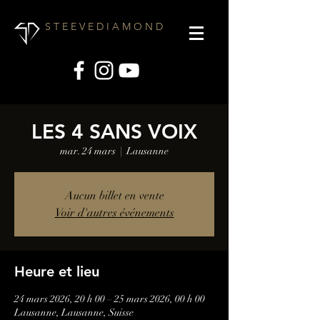
S T E E V E D I A M O N D
LES 4 SANS VOIX
mar. 24 mars
  |  
Lausanne
Aucun billet en vente
Voir d'autres événements
Heure et lieu
24 mars 2026, 20 h 00 – 25 mars 2026, 00 h 00
Lausanne, Lausanne, Suisse