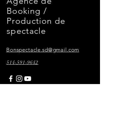
Agence de
Booking /
Production de
spectacle
Bonspectacle.sd@gmail.com
514-591-9642
Toutes les vidéos,
photographies et affiches
présentes sur ce site sont
réalisées par P34KMultimédia