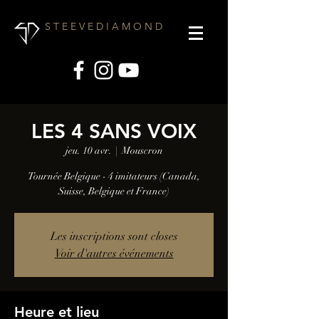
S T E E V E D I A M O N D
LES 4 SANS VOIX
jeu. 10 avr.
  |  
Mouscron
Tournée Belgique - 4 imitateurs (Canada,
Suisse, Belgique et France)
Les inscriptions sont closes
Voir d'autres événements
Heure et lieu