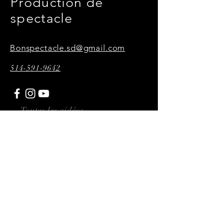
Production de
spectacle
Bonspectacle.sd@gmail.com
514-591-9642
Toutes les vidéos,
photographies et affiches
présentes sur ce site sont
réalisées par P34KMultimédia
Abonnez-vous ici