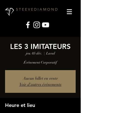
S T E E V E D I A M O N D
LES 3 IMITATEURS
jeu. 05 déc.
  |  
Laval
Événement Corporatif
Aucun billet en vente
Voir d'autres événements
Heure et lieu