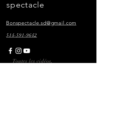
spectacle
Bonspectacle.sd@gmail.com
514-591-9642
Toutes les vidéos,
photographies et affiches
présentes sur ce site sont
réalisées par P34KMultimédia
Abonnez-vous ici