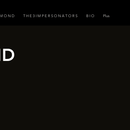
A M O N D
T H E 3 I M P E R S O N A T O R S
B I O
Plus
ND