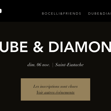
B O C E L L I & F R I E N D S
D U B E & D I 
UBE & DIAMO
dim. 06 nov.
  |  
Saint-Eustache
Les inscriptions sont closes
Voir autres événements