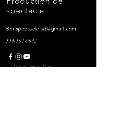
Production de
spectacle
Bonspectacle.sd@gmail.com
514-591-9642
Toutes les vidéos,
photographies et affiches
présentes sur ce site sont
réalisées par P34KMultimédia
Abonnez-vous ici