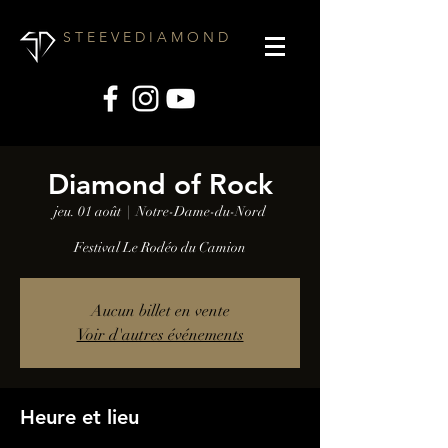
S T E E V E D I A M O N D
Diamond of Rock
jeu. 01 août
  |  
Notre-Dame-du-Nord
Festival Le Rodéo du Camion
Aucun billet en vente
Voir d'autres événements
Heure et lieu