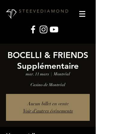
S T E E V E D I A M O N D
BOCELLI & FRIENDS
Supplémentaire
mar. 11 mars
  |  
Montréal
Casino de Montréal
Aucun billet en vente
Voir d'autres événements