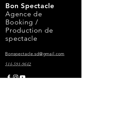
Bon Spectacle
Agence de
Booking /
Production de
spectacle
Bonspectacle.sd@gmail.com
514-591-9642
Toutes les vidéos,
photographies et affiches
présentes sur ce site sont
réalisées par P34KMultimédia