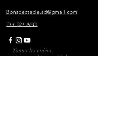
Bonspectacle.sd@gmail.com
514-591-9642
Toutes les vidéos,
photographies et affiches
présentes sur ce site sont
réalisées par P34KMultimédia
Abonnez-vous ici
Envoyer