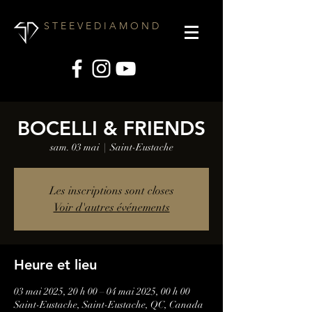
S T E E V E D I A M O N D
BOCELLI & FRIENDS
sam. 03 mai
  |  
Saint-Eustache
Les inscriptions sont closes
Voir d'autres événements
Heure et lieu
03 mai 2025, 20 h 00 – 04 mai 2025, 00 h 00
Saint-Eustache, Saint-Eustache, QC, Canada