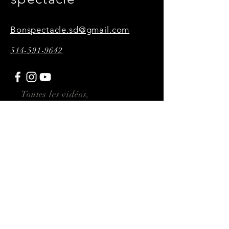
Bonspectacle.sd@gmail.com
514-591-9642
Toutes les vidéos,
photographies et affiches
présentes sur ce site sont
réalisées par P34KMultimédia
Abonnez-vous ici