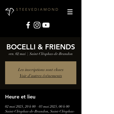
S T E E V E D I A M O N D
BOCELLI & FRIENDS
ven. 02 mai
  |  
Saint-Cléophas-de-Brandon
Les inscriptions sont closes
Voir d'autres événements
Heure et lieu
02 mai 2025, 20 h 00 – 03 mai 2025, 00 h 00
Saint-Cléophas-de-Brandon, Saint-Cléophas-