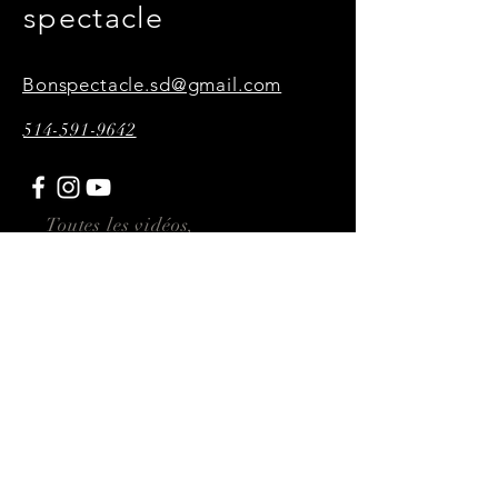
spectacle
Bonspectacle.sd@gmail.com
514-591-9642
Toutes les vidéos,
photographies et affiches
présentes sur ce site sont
réalisées par P34KMultimédia
Abonnez-vous ici