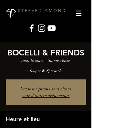
S T E E V E D I A M O N D
BOCELLI & FRIENDS
sam. 16 mars
  |  
Sainte-Adèle
Souper & Spectacle
Les inscriptions sont closes
Voir d'autres événements
Heure et lieu