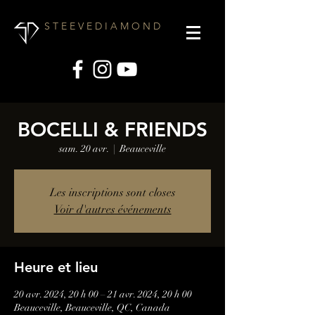
S T E E V E D I A M O N D
BOCELLI & FRIENDS
sam. 20 avr.
  |  
Beauceville
Les inscriptions sont closes
Voir d'autres événements
Heure et lieu
20 avr. 2024, 20 h 00 – 21 avr. 2024, 20 h 00
Beauceville, Beauceville, QC, Canada