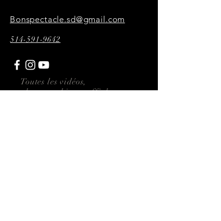
Bonspectacle.sd@gmail.com
514-591-9642
Toutes les vidéos,
photographies et affiches
présentes sur ce site sont
réalisées par P34KMultimédia
Abonnez-vous ici
Envoyer